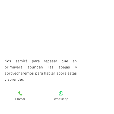
Nos servirá para repasar que en 
primavera abundan las abejas y 
aprovecharemos para hablar sobre éstas 
y aprender. 
Canción: 
Para estimular el lenguaje es 
importante hacerlo a partir de diferentes 
Llamar
Whatsapp
formas. Una de ellas muy estimulante y 
divertida son las canciones. Hoy 