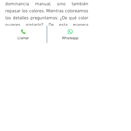
dominancia manual, sino también 
repasar los colores. Mientras coloreamos 
los detalles preguntamos: ¿De qué color 
quieres pintarlo? De esta manera 
estaremos repasando los colores y 
Llamar
Whatsapp
trabajado la planificación. 