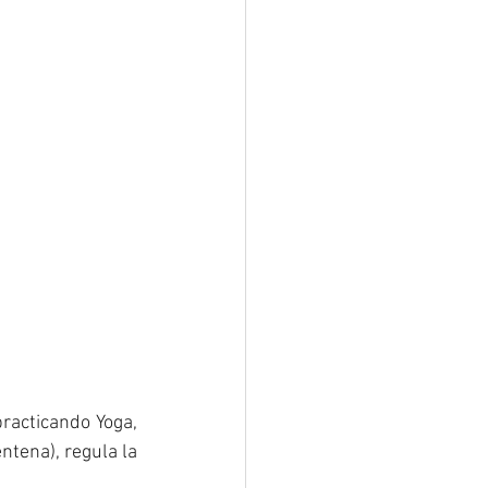
acticando Yoga, 
tena), regula la 