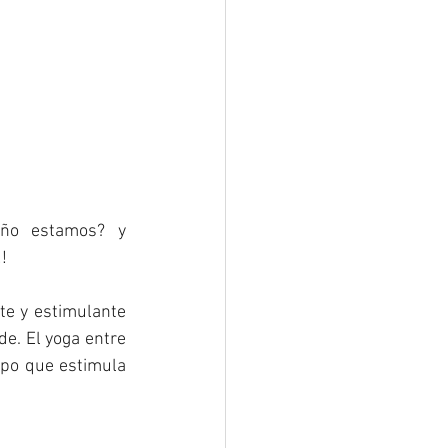
ño estamos? y 
!
e y estimulante 
e. El yoga entre 
mpo que estimula 