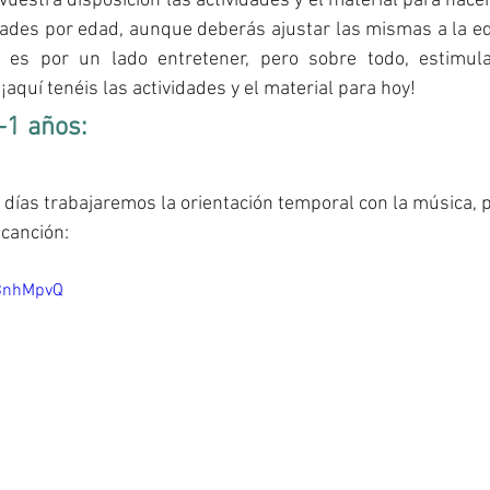
vuestra disposición las actividades y el material para hace
dades por edad, aunque deberás ajustar las mismas a la ed
vo es por un lado entretener, pero sobre todo, estimul
¡aquí tenéis las actividades y el material para hoy!
-1 años:
s días trabajaremos la orientación temporal con la música, 
 canción:
NBnhMpvQ