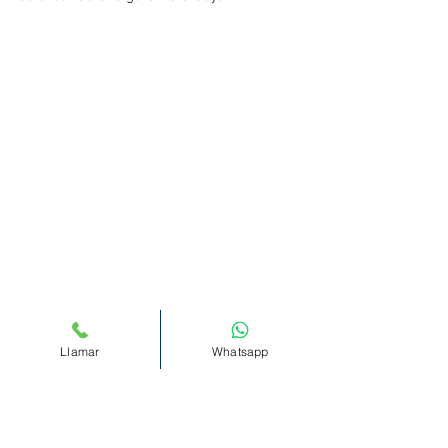
Llamar
Whatsapp
Trabajar el trazado vertical:
Trabajaremos el trazado vertical que tan 