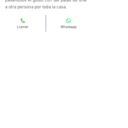
pasandoos el globo con las palas de una 
a otra persona por toda la casa. 
Llamar
Whatsapp
Así trabajaremos la coordinación 