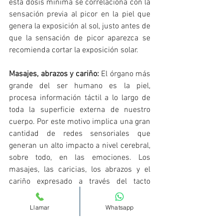
esta dosis mínima se correlaciona con la 
sensación previa al picor en la piel que 
genera la exposición al sol, justo antes de 
que la sensación de picor aparezca se 
recomienda cortar la exposición solar.
Masajes, abrazos y cariño:
 El órgano más 
grande del ser humano es la piel, 
procesa información táctil a lo largo de 
toda la superficie externa de nuestro 
cuerpo. Por este motivo implica una gran 
cantidad de redes sensoriales que 
generan un alto impacto a nivel cerebral, 
sobre todo, en las emociones. Los 
masajes, las caricias, los abrazos y el 
cariño expresado a través del tacto 
favorecerá a que el cerebro de tu hijo/a 
se lleve de información táctil agradable 
Llamar
Whatsapp
que aumente sus niveles de serotonina. 